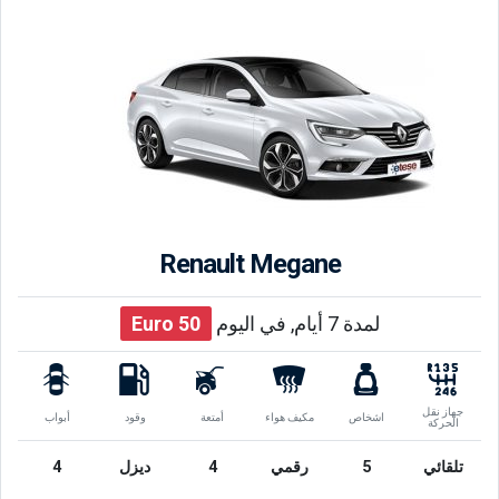
Renault Megane
لمدة 7 أيام, في اليوم
50
Euro
جهاز نقل
اشخاص
مكيف هواء
أمتعة
وقود
أبواب
الحركة
تلقائي
5
رقمي
4
ديزل
4