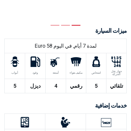
Previous
Next
ميزات السيارة
لمدة
7
أيام, في اليوم
58
Euro
جهاز نقل
اشخاص
مكيف هواء
أمتعة
وقود
أبواب
الحركة
تلقائي
5
رقمي
4
ديزل
5
خدمات إضافية