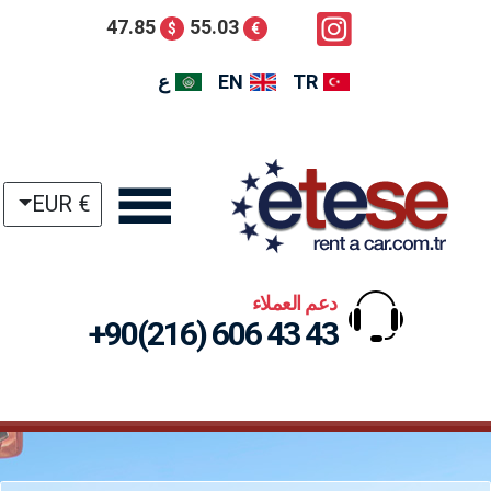
47.85
55.03
$
€
TR
EN
ع
€ EUR
دعم العملاء
+90(216) 606 43 43