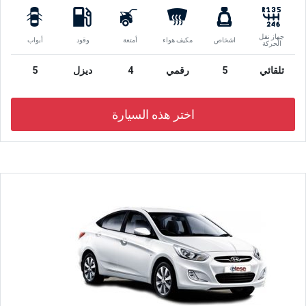
جهاز نقل
اشخاص
مكيف هواء
أمتعة
وقود
أبواب
الحركة
تلقائي
5
رقمي
4
ديزل
5
اختر هذه السيارة