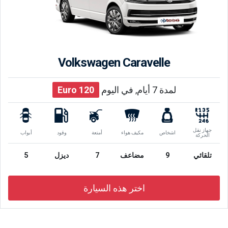
Volkswagen Caravelle
لمدة 7 أيام, في اليوم
120
Euro
جهاز نقل
اشخاص
مكيف هواء
أمتعة
وقود
أبواب
الحركة
تلقائي
9
مضاعف
7
ديزل
5
اختر هذه السيارة