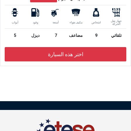
جهاز نقل
اشخاص
مكيف هواء
أمتعة
وقود
أبواب
الحركة
تلقائي
9
مضاعف
7
ديزل
5
اختر هذه السيارة