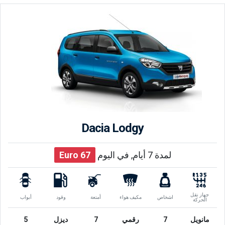
Dacia Lodgy
لمدة 7 أيام, في اليوم
67
Euro
جهاز نقل
اشخاص
مكيف هواء
أمتعة
وقود
أبواب
الحركة
مانويل
7
رقمي
7
ديزل
5