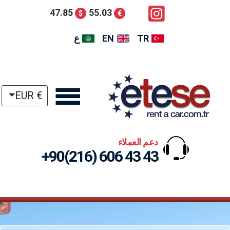
47.85
55.03
$
€
TR
EN
ع
€ EUR
دعم العملاء
+90(216) 606 43 43