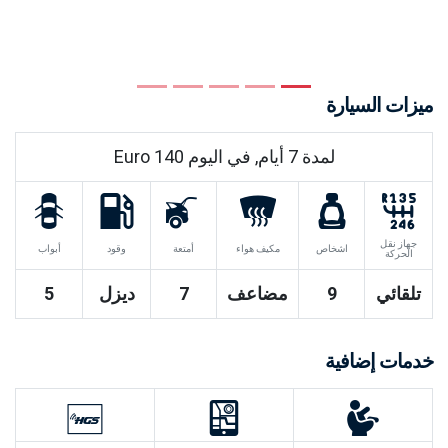
Previous
Next
ميزات السيارة
لمدة
7
أيام, في اليوم
140
Euro
جهاز نقل
اشخاص
مكيف هواء
أمتعة
وقود
أبواب
الحركة
تلقائي
9
مضاعف
7
ديزل
5
خدمات إضافية