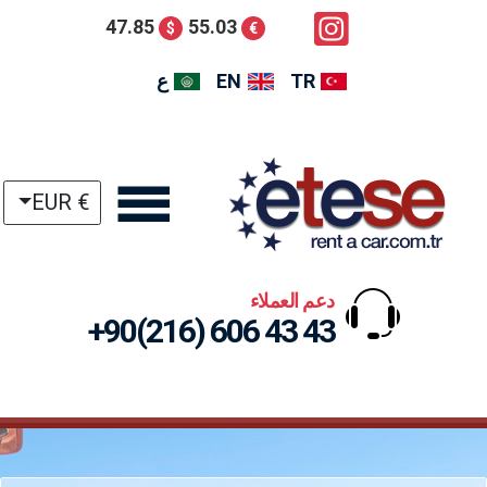
47.85
55.03
$
€
TR
EN
ع
€ EUR
دعم العملاء
+90(216) 606 43 43